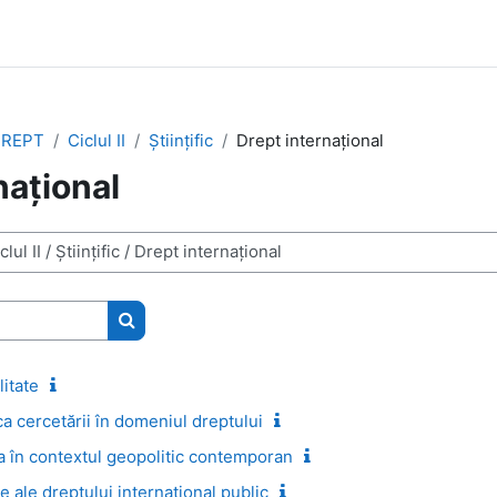
 DREPT
Ciclul II
Științific
Drept internațional
național
Search courses
itate
a cercetării în domeniul dreptului
 în contextul geopolitic contemporan
 ale dreptului internațional public