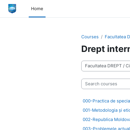
Skip to main content
Home
Courses
Facultatea
Drept inter
Course categories
Search courses
000-Practica de special
001-Metodologia și etic
002-Republica Moldova
003-Problemele actuale