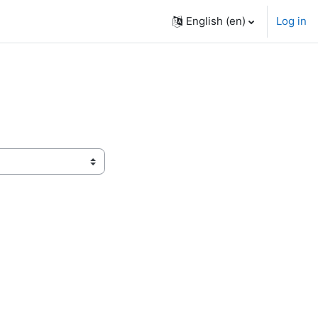
English ‎(en)‎
Log in