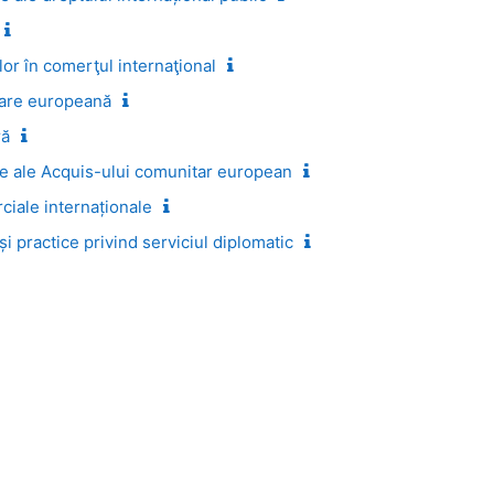
lor în comerţul internaţional
rare europeană
ră
e ale Acquis-ului comunitar european
iale internaționale
i practice privind serviciul diplomatic