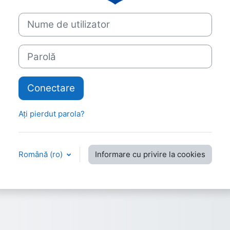
Nume de utilizator
Parolă
Conectare
Ați pierdut parola?
Română ‎(ro)‎
Informare cu privire la cookies