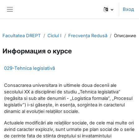
Перейти к основному содержанию
Вход
Боковая панель
Facultatea DREPT
Ciclul I
Frecvența Redusă
Описание
Информация о курсе
029-Tehnica legislativă
Consacrarea
universitara in ultimele doua decenii ale
secolului XX a disciplinei de studiu „Tehnica legislativa”
(regăsita si sub alte denumiri - „Logistica formala”, „Procesul
legislativ”) i-si găsește, in esența, sorgintea in caracterul
dinamic al evoluției relațiilor sociale.
Actualele modificări ale relațiilor sociale, de cele mai multe ori
avind caracter exploziv, sunt urmate pe plan social de o serie
de cerinte fata de stiinta dreptului si invatamintului