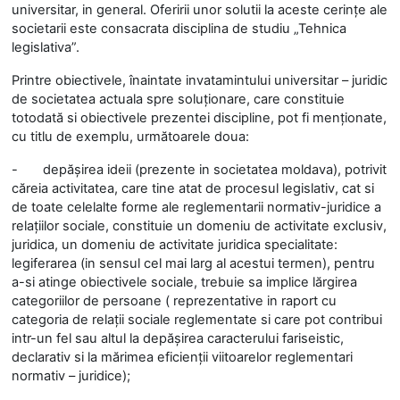
universitar, in general. Oferirii unor solutii la aceste cerințe ale
societarii este consacrata disciplina de studiu „Tehnica
legislativa”.
Printre obiectivele, înaintate invatamintului universitar – juridic
de societatea actuala spre soluționare, care constituie
totodată si obiectivele prezentei discipline, pot fi menționate,
cu titlu de exemplu, următoarele doua:
-
depășirea ideii (prezente in societatea moldava), potrivit
căreia activitatea, care tine atat de procesul legislativ, cat si
de toate celelalte forme ale reglementarii normativ-juridice a
relațiilor sociale, constituie un domeniu de activitate exclusiv,
juridica, un domeniu de activitate juridica specialitate:
legiferarea (in sensul cel mai larg al acestui termen), pentru
a-si atinge obiectivele sociale, trebuie sa implice lărgirea
categoriilor de persoane ( reprezentative in raport cu
categoria de relații sociale reglementate si care pot contribui
intr-un fel sau altul la depășirea caracterului fariseistic,
declarativ si la mărimea eficienții viitoarelor reglementari
normativ – juridice);