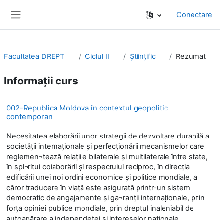
Sari la conţinutul principal
Conectare
Panou lateral
Facultatea DREPT
Ciclul II
Științific
Rezumat
Informații curs
002-Republica Moldova în contextul geopolitic
contemporan
Necesitatea elaborării unor strategii de dezvoltare durabilă a
societăţii internaţionale şi perfecţionării mecanismelor care
reglemen¬tează relaţiile bilaterale şi multilaterale între state,
în spi¬ritul colaborării şi respectului reciproc, în direcţia
edificării unei noi ordini economice şi politice mondiale, а
căror traducere în viaţă este asigurată printr-un sistem
democratic dе angajamente şi ga¬rаnţii internaţionale, pгin
forţa opiniei publice mondiale, prin dreptul inaleniabil dе
autoapărare a independeţei şi intereselor naţionale,