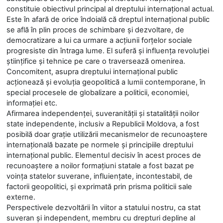
constituie obiectivul principal al dreptului internaţional actual.
Este în afară de orice îndoială că dreptul internaţional public
se află în plin proces dе schimbare şi dezvoltare, dе
democratizare а lui ca urmare а acţiunii forţelor sociale
progresiste din întraga lume. Еl suferă şi influenţa revoluţiei
ştiinţifice şi tehnice ре саrе о traversează omenirea.
Concomitent, asupra dreptului internaţional public
acţionează şi evoluţia geopolitică a lumii contemporane, în
special procesele de globalizare a politicii, economiei,
informaţiei etc.
Afirmarea independenţei, suveranităţii şi statalităţii noilor
state independente, inclusiv a Republicii Moldova, a fost
posibilă doar graţie utilizării mecanismelor de recunoaştere
internaţională bazate pe normele şi principiile dreptului
internaţional public. Elementul decisiv în acest proces de
recunoaştere a noilor formaţiuni statale a fost bazat pe
voinţa statelor suverane, influienţate, incontestabil, de
factorii geopolitici, şi exprimată prin prisma politicii sale
externe.
Perspectivele dezvoltării în viitor a statului nostru, ca stat
suveran şi independent, membru cu drepturi depline al