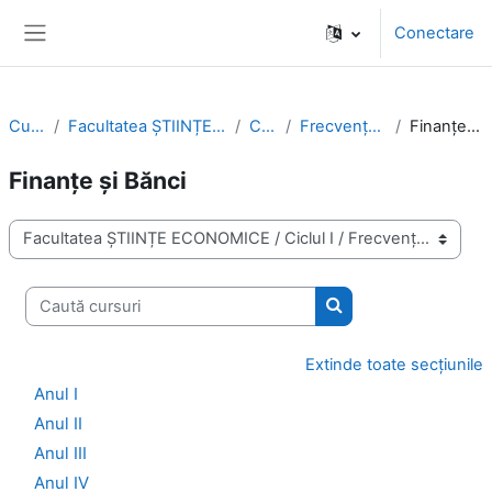
Sari la conţinutul principal
Conectare
Panou lateral
Cursuri
Facultatea ȘTIINȚE ECONOMICE
Ciclul I
Frecvența Redusă
Finanțe și Bănci
Finanțe și Bănci
Categorii curs
Caută cursuri
Caută cursuri
Extinde toate secțiunile
Anul I
Anul II
Anul III
Anul IV