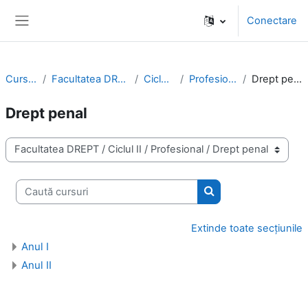
Sari la conţinutul principal
Conectare
Panou lateral
Cursuri
Facultatea DREPT
Ciclul II
Profesional
Drept penal
Drept penal
Categorii curs
Caută cursuri
Caută cursuri
Extinde toate secțiunile
Anul I
Anul II