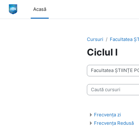
Sari la conţinutul principal
Acasă
Cursuri
Facultatea Ș
Ciclul I
Categorii curs
Caută cursuri
Frecvența zi
Frecvența Redusă